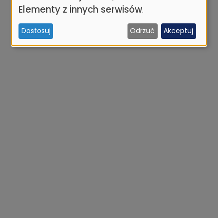
osobowych
Elementy z innych serwisów
.
i
Dostosuj
Odrzuć
Akceptuj
ciasteczek