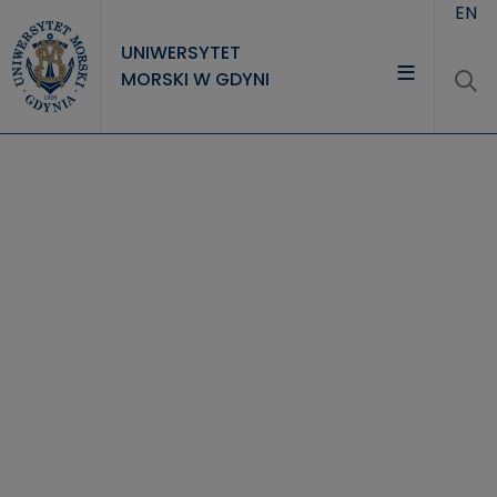
Przejdź do treści
EN
UNIWERSYTET
MORSKI W GDYNI
UNIWERSYTET
STUDIA
NAUKA
WSPÓŁPRACA
KONTAKT