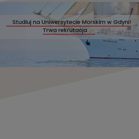
Studiuj na Uniwersytecie Morskim w Gdyni!
Trwa rekrutacja