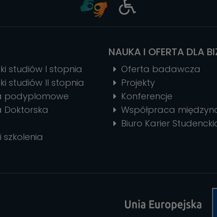
NAUKA I OFERTA DLA B
ki studiów I stopnia
Oferta badawcza
ki studiów II stopnia
Projekty
ia podyplomowe
Konferencje
a Doktorska
Współpraca między
Biuro Karier Studencki
i szkolenia