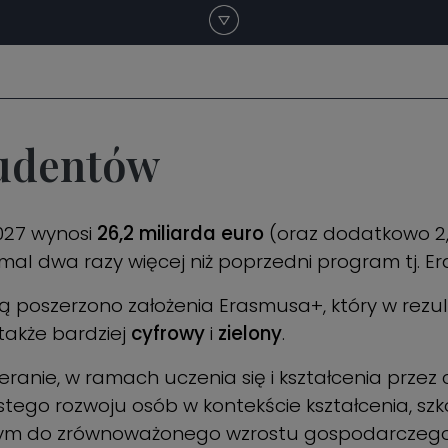
tudentów
027 wynosi
26,2 miliarda euro
(oraz dodatkowo 2,
mal dwa razy więcej niż poprzedni program tj. E
poszerzono założenia Erasmusa+, który w rezulta
 także bardziej
cyfrowy
i
zielony
.
nie, w ramach uczenia się i kształcenia przez c
go rozwoju osób w kontekście kształcenia, szkole
mym do zrównoważonego wzrostu gospodarczego, t