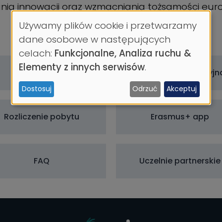
ania innowacji oraz wzmacniania tożsamości europ
Używamy plików cookie i przetwarzamy
Wykorzystanie
dane osobowe w następujących
celach:
Funkcjonalne, Analiza ruchu &
danych
Elementy z innych serwisów
.
osobowych
Zasady ogólne
Procedura aplikacyjn
Dostosuj
Odrzuć
Akceptuj
i
ciasteczek
Rozliczenie pobytu
Erasmus+ app
FAQ
Uczelnie partnerskie