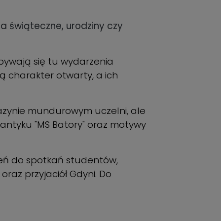
ia świąteczne, urodziny czy
dbywają się tu wydarzenia
ą charakter otwarty, a ich
gazynie mundurowym uczelni, ale
lantyku "MS Batory" oraz motywy
rzeń do spotkań studentów,
oraz przyjaciół Gdyni. Do