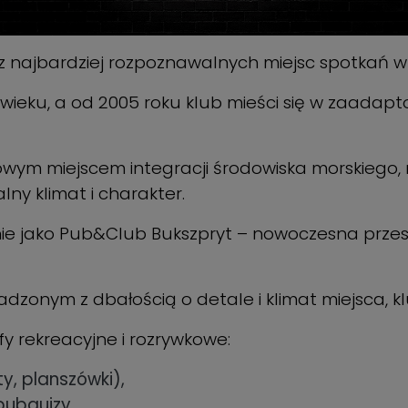
z najbardziej rozpoznawalnych miejsc spotkań w hi
. XX wieku, a od 2005 roku klub mieści się w za
towym miejscem integracji środowiska morskiego,
ny klimat i charakter.
nie jako Pub&Club Bukszpryt – nowoczesna przest
zonym z dbałością o detale i klimat miejsca, kl
y rekreacyjne i rozrywkowe:
ty, planszówki),
pubquizy,