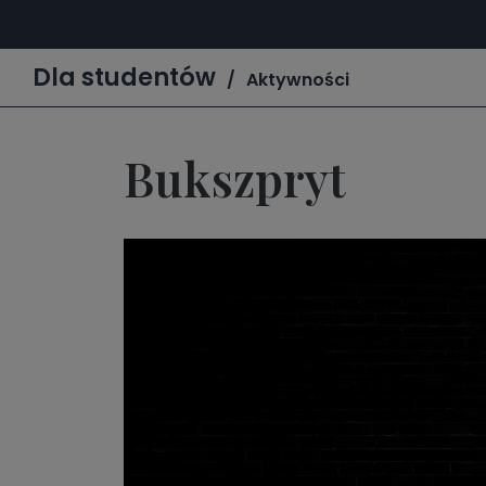
Dla studentów
Aktywności
Bukszpryt