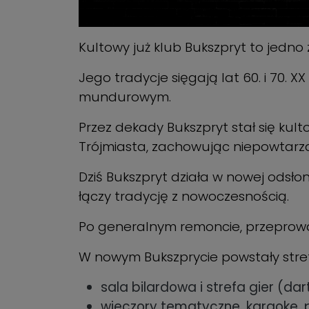
Kultowy już klub Bukszpryt to jedno 
Jego tradycje sięgają lat 60. i 70
mundurowym.
Przez dekady Bukszpryt stał się kul
Trójmiasta, zachowując niepowtarzal
Dziś Bukszpryt działa w nowej odsło
łączy tradycję z nowoczesnością.
Po generalnym remoncie, przeprowad
W nowym Bukszprycie powstały stref
sala bilardowa i strefa gier (dar
wieczory tematyczne, karaoke, 