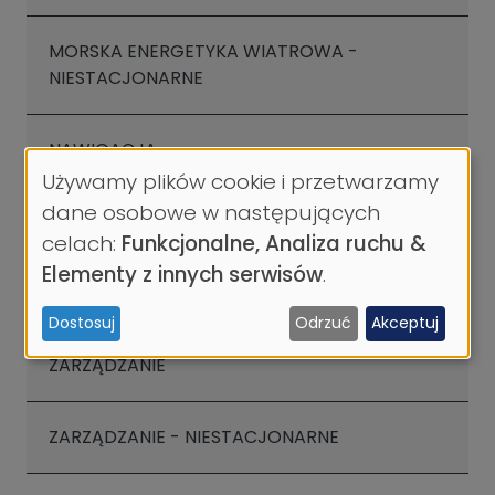
MORSKA ENERGETYKA WIATROWA -
NIESTACJONARNE
NAWIGACJA
Używamy plików cookie i przetwarzamy
Wykorzystanie
dane osobowe w następujących
SYSTEMY TELEINFORMATYCZNE
danych
celach:
Funkcjonalne, Analiza ruchu &
osobowych
Elementy z innych serwisów
.
TRANSPORT
i
Dostosuj
Odrzuć
Akceptuj
ciasteczek
ZARZĄDZANIE
ZARZĄDZANIE - NIESTACJONARNE