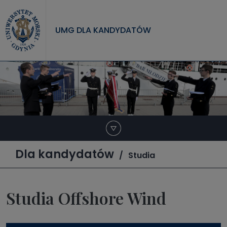
Przejdź do treści
UMG DLA KANDYDATÓW
Dla kandydatów
Studia
Studia Offshore Wind