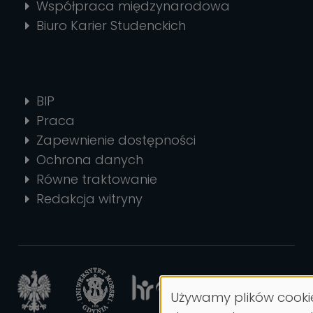
Współpraca międzynarodowa
Biuro Karier Studenckich
BIP
Praca
Zapewnienie dostępności
Ochrona danych
Równe traktowanie
Redakcja witryny
Używamy plików cooki
Wykorzystanie