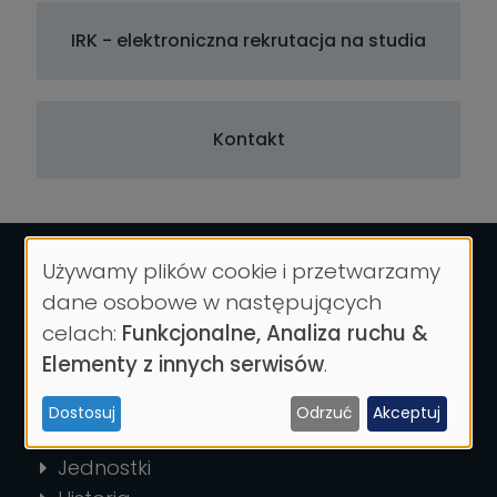
IRK - elektroniczna rekrutacja na studia
Kontakt
Używamy plików cookie i przetwarzamy
Wykorzystanie
dane osobowe w następujących
danych
celach:
Funkcjonalne, Analiza ruchu &
osobowych
Elementy z innych serwisów
.
i
UNIWERSYTET
Dostosuj
Odrzuć
Akceptuj
ciasteczek
Władze
Jednostki