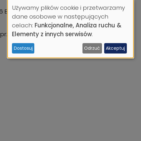
Używamy plików cookie i przetwarzamy
 6 B, stan morza 3. Rejon wolny od lodów
Wykorzystanie
dane osobowe w następujących
celach:
Funkcjonalne, Analiza ruchu &
danych
2 przenośne radiostacje morskie walkie-talkie
Elementy z innych serwisów
.
osobowych
Dostosuj
Odrzuć
Akceptuj
i
ciasteczek