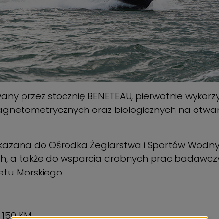
ny przez stocznię BENETEAU, pierwotnie wykorz
agnetometrycznych oraz biologicznych na otwar
kazana do Ośrodka Żeglarstwa i Sportów Wodnych 
h, a także do wsparcia drobnych prac badawc
etu Morskiego.
- 150 KM