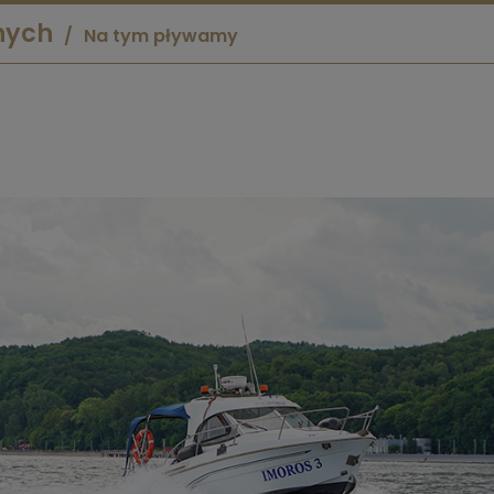
nych
Na tym pływamy