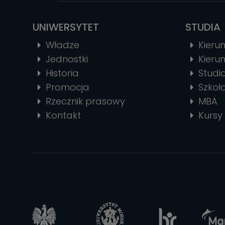
UNIWERSYTET
STUDIA
Władze
Kierun
Jednostki
Kierun
Historia
Stud
Promocja
Szkoł
Rzecznik prasowy
MBA
Kontakt
Kursy 