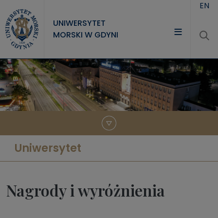
Przejdź do treści
EN
UNIWERSYTET
MORSKI W GDYNI
UNIWERSYTET
STUDIA
NAUKA
WSPÓŁPRACA
KONTAKT
Uniwersytet
Nagrody i wyróżnienia