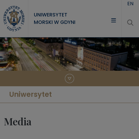
Przejdź do treści
EN
UNIWERSYTET
MORSKI W GDYNI
UNIWERSYTET
STUDIA
NAUKA
WSPÓŁPRACA
KONTAKT
Uniwersytet
Media