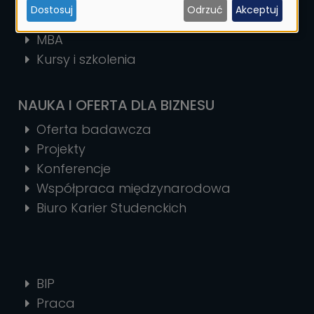
Studia podyplomowe
Dostosuj
Odrzuć
Akceptuj
ciasteczek
Szkoła Doktorska
MBA
Kursy i szkolenia
NAUKA I OFERTA DLA BIZNESU
Oferta badawcza
Projekty
Konferencje
Współpraca międzynarodowa
Biuro Karier Studenckich
BIP
Praca